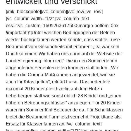
entwickelt und verschickt
[/mk_blockquote][/vc_column][/vc_row][vc_row]
[vc_column width=”1/2″][vc_column_text
css=”.vc_custom_1605263617500{margin-bottom: 0px
!important;}”]Unter welchen Bedingungen der Betrieb
wieder hochgefahren werden konnte, dass wollte Luise
Beaumont vom Gesundheitsamt erfahren: „Da war kein
Durchkommen. Wir haben uns dann auf der Website der
Landesregierung informiert.“ Die in den Sommerferien
angebotenen Ferienfreizeiten konnten stattfinden. „Wir
haben die Corona-Maßnahmen angewendet, wie sie
auch für Kitas gelten“, erklärt Luise. Das bedeutete
maximal 20 Kinder gleichzeitig auf dem Hof zu
beherbergen statt wie sonst üblich 28 Kinder und „einen
höheren Betreuungschlüssel“ anzulegen. Für 20 Kinder
waren im Sommer fünf Betreuende da. Für Schulklassen
bietet die Beaumont Farm jetzt vermehrt Projekttage als
Ersatz für Klassenfahrten an.[/vc_column_text]
[/vc_column][vc_column width=”1/2″][vc_single_image