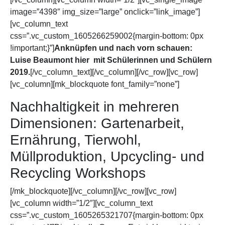
image=”4398″ img_size=”large” onclick=”link_image”]
[vc_column_text
css=”.vc_custom_1605266259002{margin-bottom: 0px
!important;}”]
Anknüpfen und nach vorn schauen:
Luise Beaumont hier mit Schülerinnen und Schülern
2019.
[/vc_column_text][/vc_column][/vc_row][vc_row]
[vc_column][mk_blockquote font_family=”none”]
Nachhaltigkeit in mehreren
Dimensionen: Gartenarbeit,
Ernährung, Tierwohl,
Müllproduktion, Upcycling- und
Recycling Workshops
[/mk_blockquote][/vc_column][/vc_row][vc_row]
[vc_column width=”1/2″][vc_column_text
css=”.vc_custom_1605265321707{margin-bottom: 0px