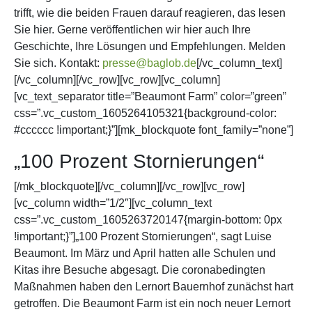
trifft, wie die beiden Frauen darauf reagieren, das lesen
Sie hier. Gerne veröffentlichen wir hier auch Ihre
Geschichte, Ihre Lösungen und Empfehlungen. Melden
Sie sich. Kontakt:
presse@baglob.de
[/vc_column_text]
[/vc_column][/vc_row][vc_row][vc_column]
[vc_text_separator title=”Beaumont Farm” color=”green”
css=”.vc_custom_1605264105321{background-color:
#cccccc !important;}”][mk_blockquote font_family=”none”]
„100 Prozent Stornierungen“
[/mk_blockquote][/vc_column][/vc_row][vc_row]
[vc_column width=”1/2″][vc_column_text
css=”.vc_custom_1605263720147{margin-bottom: 0px
!important;}”]„100 Prozent Stornierungen“, sagt Luise
Beaumont. Im März und April hatten alle Schulen und
Kitas ihre Besuche abgesagt. Die coronabedingten
Maßnahmen haben den Lernort Bauernhof zunächst hart
getroffen. Die Beaumont Farm ist ein noch neuer Lernort