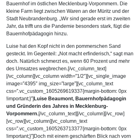
Bauernhof im östlichen Mecklenburg-Vorpommern. Die
kleine Farm liegt zwischen Waren an der Müritz und der
Stadt Neubrandenburg. „Wir sind gerade erst im zweiten
Jahr, da trifft uns die Pandemie besonders stark, fügt die
Bauernhofpädagogin hinzu.
Luise hat den Kopf nicht in den pommerschen Sand
gesteckt. Im Gegenteil: „Not macht erfinderisch,“ sagt man
doch. Natürlich schmerzt es, wenn 60 Prozent und mehr
des Umsatzes wegbrechen.[/vc_column_text]
[/vc_column][vc_column width=”1/2″][vc_single_image
image=”4395″ img_size=”large”][vc_column_text
css=”.vc_custom_1605269619337{margin-bottom: 0px
!important;}”]
Luise Beaumont, Bauernhofpädagogin
und Gründerin des Jahres in Mecklenburg-
Vorpommern.
[/vc_column_text][/vc_column][/vc_row]
[vc_row][vc_column][vc_column_text
css=”.vc_custom_1605263713377{margin-bottom: 0px
!important;}”]Doch mit einem geschärften Blick nach vorn