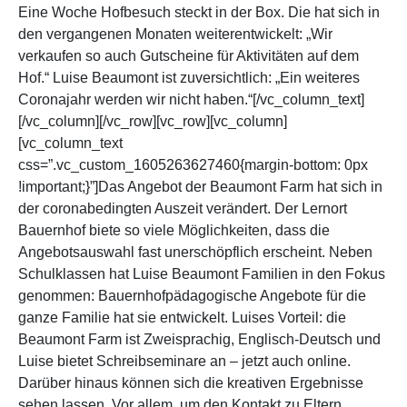
Eine Woche Hofbesuch steckt in der Box. Die hat sich in
den vergangenen Monaten weiterentwickelt: „Wir
verkaufen so auch Gutscheine für Aktivitäten auf dem
Hof.“ Luise Beaumont ist zuversichtlich: „Ein weiteres
Coronajahr werden wir nicht haben.“[/vc_column_text]
[/vc_column][/vc_row][vc_row][vc_column]
[vc_column_text
css=”.vc_custom_1605263627460{margin-bottom: 0px
!important;}”]Das Angebot der Beaumont Farm hat sich in
der coronabedingten Auszeit verändert. Der Lernort
Bauernhof biete so viele Möglichkeiten, dass die
Angebotsauswahl fast unerschöpflich erscheint. Neben
Schulklassen hat Luise Beaumont Familien in den Fokus
genommen: Bauernhofpädagogische Angebote für die
ganze Familie hat sie entwickelt. Luises Vorteil: die
Beaumont Farm ist Zweisprachig, Englisch-Deutsch und
Luise bietet Schreibseminare an – jetzt auch online.
Darüber hinaus können sich die kreativen Ergebnisse
sehen lassen. Vor allem, um den Kontakt zu Eltern,