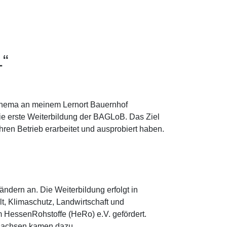
1“
s Thema an meinem Lernort Bauernhof
die erste Weiterbildung der BAGLoB. Das Ziel
hren Betrieb erarbeitet und ausprobiert haben.
ndern an. Die Weiterbildung erfolgt in
t, Klimaschutz, Landwirtschaft und
HessenRohstoffe (HeRo) e.V. gefördert.
rsachsen kamen dazu.