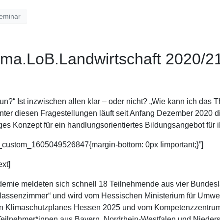
eminar
lima.LoB.Landwirtschaft 2020/2
tun?“ Ist inzwischen allen klar – oder nicht? „Wie kann ich da
Unter diesen Fragestellungen läuft seit Anfang Dezember 2020 
ges Konzept für ein handlungsorientiertes Bildungsangebot für i
_custom_1605049526847{margin-bottom: 0px !important;}”]
xt]
demie meldeten sich schnell 18 Teilnehmende aus vier Bundeslä
s Klassenzimmer“ und wird vom Hessischen Ministerium für Umwel
en Klimaschutzplanes Hessen 2025 und vom Kompetenzzentrum 
 Teilnehmer*innen aus Bayern, Nordrhein-Westfalen und Niede