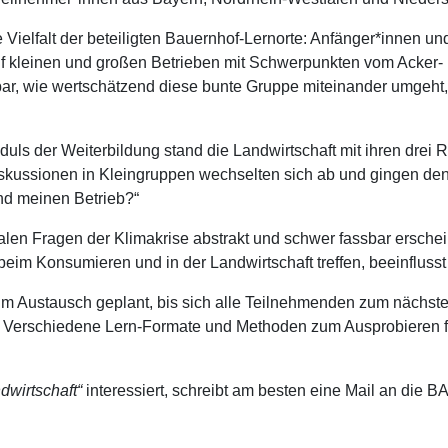
e Vielfalt der beteiligten Bauernhof-Lernorte: Anfänger*innen u
auf kleinen und großen Betrieben mit Schwerpunkten vom Acker
bar, wie wertschätzend diese bunte Gruppe miteinander umgeht
uls der Weiterbildung stand die Landwirtschaft mit ihren drei Ro
iskussionen in Kleingruppen wechselten sich ab und gingen den
nd meinen Betrieb?“
len Fragen der Klimakrise abstrakt und schwer fassbar erschein
beim Konsumieren und in der Landwirtschaft treffen, beeinflusst
m Austausch geplant, bis sich alle Teilnehmenden zum nächsten
n. Verschiedene Lern-Formate und Methoden zum Ausprobieren fü
dwirtschaft“
interessiert, schreibt am besten eine Mail an die 