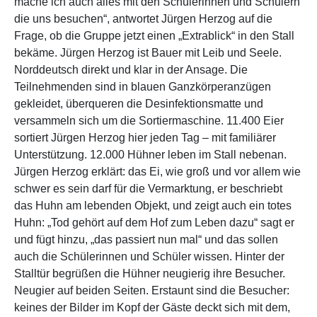
mache ich auch alles mit den Schülerinnen und Schülern
die uns besuchen“, antwortet Jürgen Herzog auf die
Frage, ob die Gruppe jetzt einen „Extrablick“ in den Stall
bekäme. Jürgen Herzog ist Bauer mit Leib und Seele.
Norddeutsch direkt und klar in der Ansage. Die
Teilnehmenden sind in blauen Ganzkörperanzügen
gekleidet, überqueren die Desinfektionsmatte und
versammeln sich um die Sortiermaschine. 11.400 Eier
sortiert Jürgen Herzog hier jeden Tag – mit familiärer
Unterstützung. 12.000 Hühner leben im Stall nebenan.
Jürgen Herzog erklärt: das Ei, wie groß und vor allem wie
schwer es sein darf für die Vermarktung, er beschriebt
das Huhn am lebenden Objekt, und zeigt auch ein totes
Huhn: „Tod gehört auf dem Hof zum Leben dazu“ sagt er
und fügt hinzu, „das passiert nun mal“ und das sollen
auch die Schülerinnen und Schüler wissen. Hinter der
Stalltür begrüßen die Hühner neugierig ihre Besucher.
Neugier auf beiden Seiten. Erstaunt sind die Besucher:
keines der Bilder im Kopf der Gäste deckt sich mit dem,