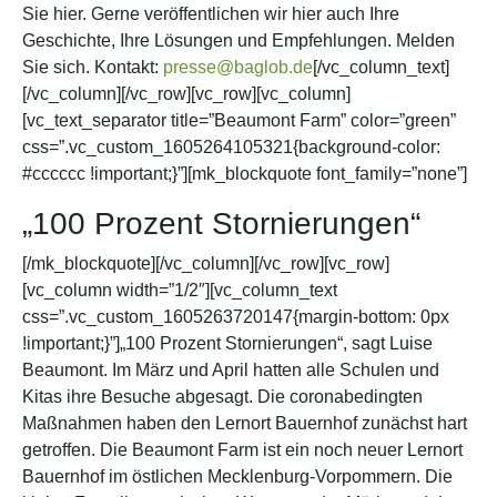
Sie hier. Gerne veröffentlichen wir hier auch Ihre
Geschichte, Ihre Lösungen und Empfehlungen. Melden
Sie sich. Kontakt:
presse@baglob.de
[/vc_column_text]
[/vc_column][/vc_row][vc_row][vc_column]
[vc_text_separator title=”Beaumont Farm” color=”green”
css=”.vc_custom_1605264105321{background-color:
#cccccc !important;}”][mk_blockquote font_family=”none”]
„100 Prozent Stornierungen“
[/mk_blockquote][/vc_column][/vc_row][vc_row]
[vc_column width=”1/2″][vc_column_text
css=”.vc_custom_1605263720147{margin-bottom: 0px
!important;}”]„100 Prozent Stornierungen“, sagt Luise
Beaumont. Im März und April hatten alle Schulen und
Kitas ihre Besuche abgesagt. Die coronabedingten
Maßnahmen haben den Lernort Bauernhof zunächst hart
getroffen. Die Beaumont Farm ist ein noch neuer Lernort
Bauernhof im östlichen Mecklenburg-Vorpommern. Die