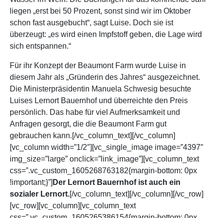
liegen „erst bei 50 Prozent, sonst sind wir im Oktober
schon fast ausgebucht“, sagt Luise. Doch sie ist
überzeugt: „es wird einen Impfstoff geben, die Lage wird
sich entspannen.“
Für ihr Konzept der Beaumont Farm wurde Luise in
diesem Jahr als „Gründerin des Jahres“ ausgezeichnet.
Die Ministerpräsidentin Manuela Schwesig besuchte
Luises Lernort Bauernhof und überreichte den Preis
persönlich. Das habe für viel Aufmerksamkeit und
Anfragen gesorgt, die die Beaumont Farm gut
gebrauchen kann.[/vc_column_text][/vc_column]
[vc_column width=”1/2″][vc_single_image image=”4397″
img_size=”large” onclick=”link_image”][vc_column_text
css=”.vc_custom_1605268763182{margin-bottom: 0px
!important;}”]
Der Lernort Bauernhof ist auch ein
sozialer Lernort.
[/vc_column_text][/vc_column][/vc_row]
[vc_row][vc_column][vc_column_text
css=”.vc_custom_1605265386154{margin-bottom: 0px