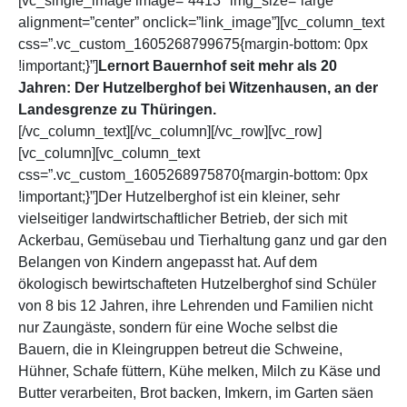
[vc_single_image image=”4413″ img_size=”large”
alignment=”center” onclick=”link_image”][vc_column_text
css=”.vc_custom_1605268799675{margin-bottom: 0px
!important;}”]
Lernort Bauernhof seit mehr als 20
Jahren:
Der Hutzelberghof bei Witzenhausen, an der
Landesgrenze zu Thüringen.
[/vc_column_text][/vc_column][/vc_row][vc_row]
[vc_column][vc_column_text
css=”.vc_custom_1605268975870{margin-bottom: 0px
!important;}”]Der Hutzelberghof ist ein kleiner, sehr
vielseitiger landwirtschaftlicher Betrieb, der sich mit
Ackerbau, Gemüsebau und Tierhaltung ganz und gar den
Belangen von Kindern angepasst hat. Auf dem
ökologisch bewirtschafteten Hutzelberghof sind Schüler
von 8 bis 12 Jahren, ihre Lehrenden und Familien nicht
nur Zaungäste, sondern für eine Woche selbst die
Bauern, die in Kleingruppen betreut die Schweine,
Hühner, Schafe füttern, Kühe melken, Milch zu Käse und
Butter verarbeiten, Brot backen, Imkern, im Garten säen