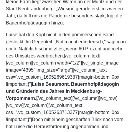
kleine Farm liegt zwischen Waren an der Müritz und der
Stadt Neubrandenburg. „Wir sind gerade erst im zweiten
Jahr, da trifft uns die Pandemie besonders stark, fügt die
Bauernhofpädagogin hinzu.
Luise hat den Kopf nicht in den pommerschen Sand
gesteckt. Im Gegenteil: „Not macht erfinderisch,“ sagt man
doch. Natürlich schmerzt es, wenn 60 Prozent und mehr
des Umsatzes wegbrechen.[/vc_column_text]
[/vc_column][vc_column width=”1/2″][vc_single_image
image=”4395″ img_size=”large”][vc_column_text
css=”.vc_custom_1605269619337{margin-bottom: 0px
!important;}”]
Luise Beaumont, Bauernhofpädagogin
und Gründerin des Jahres in Mecklenburg-
Vorpommern.
[/vc_column_text][/vc_column][/vc_row]
[vc_row][vc_column][vc_column_text
css=”.vc_custom_1605263713377{margin-bottom: 0px
!important;}”]Doch mit einem geschärften Blick nach vorn
hat Luise die Herausforderung angenommen und –