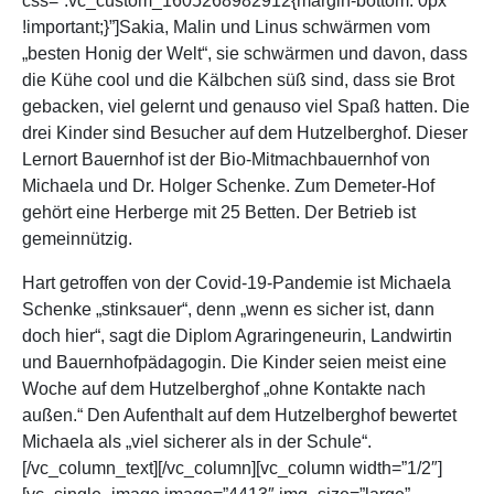
css=”.vc_custom_1605268982912{margin-bottom: 0px
!important;}”]Sakia, Malin und Linus schwärmen vom
„besten Honig der Welt“, sie schwärmen und davon, dass
die Kühe cool und die Kälbchen süß sind, dass sie Brot
gebacken, viel gelernt und genauso viel Spaß hatten. Die
drei Kinder sind Besucher auf dem Hutzelberghof. Dieser
Lernort Bauernhof ist der Bio-Mitmachbauernhof von
Michaela und Dr. Holger Schenke. Zum Demeter-Hof
gehört eine Herberge mit 25 Betten. Der Betrieb ist
gemeinnützig.
Hart getroffen von der Covid-19-Pandemie ist Michaela
Schenke „stinksauer“, denn „wenn es sicher ist, dann
doch hier“, sagt die Diplom Agraringeneurin, Landwirtin
und Bauernhofpädagogin. Die Kinder seien meist eine
Woche auf dem Hutzelberghof „ohne Kontakte nach
außen.“ Den Aufenthalt auf dem Hutzelberghof bewertet
Michaela als „viel sicherer als in der Schule“.
[/vc_column_text][/vc_column][vc_column width=”1/2″]