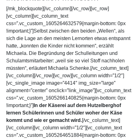
[/mk_blockquote][/vc_column][/vc_row][vc_row]
[vc_column][vc_column_text
css=”.vc_custom_1605264632579{margin-bottom: 0px
!important;}”]Selbst zwischen den beiden „Wellen“, als
sich die Lage an den meisten Lernorten etwas entspannt
hatte, „konnten die Kinder nicht kommen“, erzählt
Michaela. Die Begründung der Schulleitungen und
Schulamtsmitarbeiter: „weil sie so viel Stoff nachholen
müssten“, erläutert Michaela Schenke.[/vc_column_text]
[/vc_column][/vc_row][vc_row][vc_column width=”1/2″]
[vc_single_image image=”4414″ img_size=”large”
alignment=”center” onclick=”link_image”][vc_column_text
css=”.vc_custom_1605266140825{margin-bottom: 0px
!important;}”]
In der Käserei auf dem Hutzelberghof
lernen Schülerinnen und Schüler woher der Käse
kommt und wie er gemacht wird.
[/vc_column_text]
[/vc_column][vc_column width=”1/2″][vc_column_text
css=”.vc_custom_1605264651884{margin-bottom: 0px