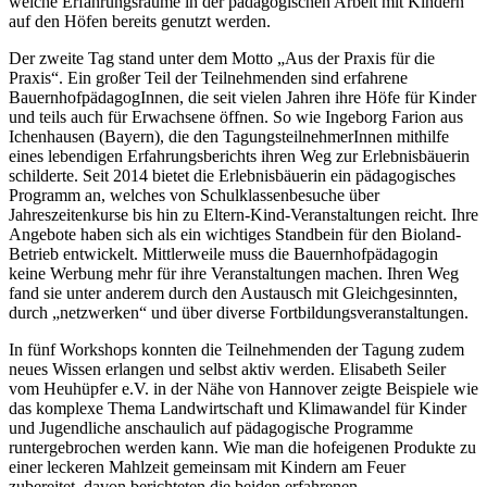
welche Erfahrungsräume in der pädagogischen Arbeit mit Kindern
auf den Höfen bereits genutzt werden.
Der zweite Tag stand unter dem Motto „Aus der Praxis für die
Praxis“. Ein großer Teil der Teilnehmenden sind erfahrene
BauernhofpädagogInnen, die seit vielen Jahren ihre Höfe für Kinder
und teils auch für Erwachsene öffnen. So wie Ingeborg Farion aus
Ichenhausen (Bayern), die den TagungsteilnehmerInnen mithilfe
eines lebendigen Erfahrungsberichts ihren Weg zur Erlebnisbäuerin
schilderte. Seit 2014 bietet die Erlebnisbäuerin ein pädagogisches
Programm an, welches von Schulklassenbesuche über
Jahreszeitenkurse bis hin zu Eltern-Kind-Veranstaltungen reicht. Ihre
Angebote haben sich als ein wichtiges Standbein für den Bioland-
Betrieb entwickelt. Mittlerweile muss die Bauernhofpädagogin
keine Werbung mehr für ihre Veranstaltungen machen. Ihren Weg
fand sie unter anderem durch den Austausch mit Gleichgesinnten,
durch „netzwerken“ und über diverse Fortbildungsveranstaltungen.
In fünf Workshops konnten die Teilnehmenden der Tagung zudem
neues Wissen erlangen und selbst aktiv werden. Elisabeth Seiler
vom Heuhüpfer e.V. in der Nähe von Hannover zeigte Beispiele wie
das komplexe Thema Landwirtschaft und Klimawandel für Kinder
und Jugendliche anschaulich auf pädagogische Programme
runtergebrochen werden kann. Wie man die hofeigenen Produkte zu
einer leckeren Mahlzeit gemeinsam mit Kindern am Feuer
zubereitet, davon berichteten die beiden erfahrenen