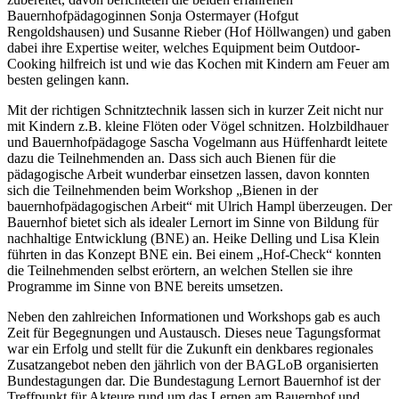
Bauernhofpädagoginnen Sonja Ostermayer (Hofgut
Rengoldshausen) und Susanne Rieber (Hof Höllwangen) und gaben
dabei ihre Expertise weiter, welches Equipment beim Outdoor-
Cooking hilfreich ist und wie das Kochen mit Kindern am Feuer am
besten gelingen kann.
Mit der richtigen Schnitztechnik lassen sich in kurzer Zeit nicht nur
mit Kindern z.B. kleine Flöten oder Vögel schnitzen. Holzbildhauer
und Bauernhofpädagoge Sascha Vogelmann aus Hüffenhardt leitete
dazu die Teilnehmenden an. Dass sich auch Bienen für die
pädagogische Arbeit wunderbar einsetzen lassen, davon konnten
sich die Teilnehmenden beim Workshop „Bienen in der
bauernhofpädagogischen Arbeit“ mit Ulrich Hampl überzeugen. Der
Bauernhof bietet sich als idealer Lernort im Sinne von Bildung für
nachhaltige Entwicklung (BNE) an. Heike Delling und Lisa Klein
führten in das Konzept BNE ein. Bei einem „Hof-Check“ konnten
die Teilnehmenden selbst erörtern, an welchen Stellen sie ihre
Programme im Sinne von BNE bereits umsetzen.
Neben den zahlreichen Informationen und Workshops gab es auch
Zeit für Begegnungen und Austausch. Dieses neue Tagungsformat
war ein Erfolg und stellt für die Zukunft ein denkbares regionales
Zusatzangebot neben den jährlich von der BAGLoB organisierten
Bundestagungen dar. Die Bundestagung Lernort Bauernhof ist der
Treffpunkt für Akteure rund um das Lernen am Bauernhof und