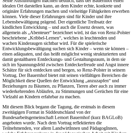
Seine Ausführungen machten deutlich, dass der Bauernhof einen
idealen Ort darstellen kann, an dem Kinder echte, konkrete und
originäre Erfahrungen machen und vielseitige Fähigkeiten erwerben
können. Viele dieser Erfahrungen sind für Kinder und ihre
Lebensbewältigung prägend. Der eigentliche Treibsatz der
kindlichen Entwicklung – und auch die Essenz dessen, was
allgemein als „Abenteuer“ bezeichnet wird, ist das von Renz-Polster
beschriebene „Kribbel-Lernen“, welches in leuchtenden und
wachen Kinderaugen sichtbar wird. Für die spielerische
Entwicklungsbewältigung suchen sich Kinder – wenn sie können –
einen adäquaten, und das heißt möglichst wenig strukturierten und
damit gestaltbaren Entdeckungs- und Gestaltungsraum, in dem sie
sich im Spannungsfeld zwischen Entdeckerfreude und Angst innere
Schätze für sich entdecken und bergen, so Renz-Polster in seinem
Vortrag. Der Bauernhof bietet mit seinen vielfältigen Bereichen die
Möglichkeit diese Quellen der Entwicklung „anzuzapfen“ und
Beziehungen zu Bäumen, zu Pflanzen, Tieren aber auch zu immer
wiederkehrenden Abläufen, zu Stimmungen und Gerüchen für eine
Vielzahl an Kindern erfahrbar zu machen.
Mit diesem Blick begann die Tagung, die erstmals in diesem
zweitägigen Format in Süddeutschland von der
Bundesarbeitsgemeinschaft Lernort Bauernhof (kurz BAGLoB)
angeboten wurde. Nach dem Vortrag reflektierten die
Teilnehmenden, vor allem LandwirtInnen und PädagogInnen,