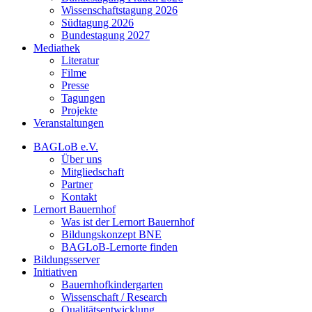
Wissenschaftstagung 2026
Südtagung 2026
Bundestagung 2027
Mediathek
Literatur
Filme
Presse
Tagungen
Projekte
Veranstaltungen
BAGLoB e.V.
Über uns
Mitgliedschaft
Partner
Kontakt
Lernort Bauernhof
Was ist der Lernort Bauernhof
Bildungskonzept BNE
BAGLoB-Lernorte finden
Bildungsserver
Initiativen
Bauernhofkindergarten
Wissenschaft / Research
Qualitätsentwicklung