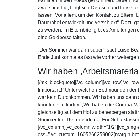
Familien in den Fokus genommen: Bauernhofpäd
Zweisprachig, Englisch-Deutsch und Luise bie
lassen. Vor allem, um den Kontakt zu Eltern, 
Bauernhof entwickelt und verschickt“. Dazu ga
zu werden. Im Elternbrief gibt es Anleitunge
eine Geldbörse falten.
„Der Sommer war dann super“, sagt Luise Beau
Ende Juni konnte es fast wie vorher weiterge
Wir haben ‚Arbeitsmaterial
[/mk_blockquote][/vc_column][/vc_row][vc_r
!important;}”]Unter welchen Bedingungen der
war kein Durchkommen. Wir haben uns dann au
konnten stattfinden. „Wir haben die Corona-M
gleichzeitig auf dem Hof zu beherbergen stat
Sommer fünf Betreuende da. Für Schulklassen 
[/vc_column][vc_column width=”1/2″][vc_sing
css=”.vc_custom_1605266259002{margin-bottom