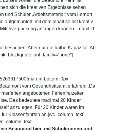
 Luises Vorteil: die Beaumont Farm ist
nnen sich die kreativen Ergebnisse sehen
en und Schüler ‚Arbeitsmaterial‘ vom Lernort
e aufgemuntert, mit dem Inhalt selbst kreativ
ren Milchverpackung anfangen können – nämlich
f besuchen. Aber nur die halbe Kapazität. Ab
[mk_blockquote font_family=”none”]
605263617500{margin-bottom: 0px
e Beaumont vom Gesundheitsamt erfahren: „Da
mmerferien angebotenen Ferienfreizeiten
Luise. Das bedeutete maximal 20 Kinder
ssel“ anzulegen. Für 20 Kinder waren im
 für Klassenfahrten an.[/vc_column_text]
[vc_column_text
ise Beaumont hier mit Schülerinnen und