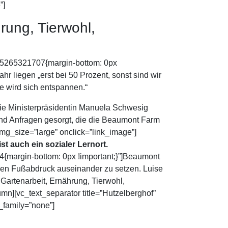
”]
rung, Tierwohl,
605265321707{margin-bottom: 0px
 liegen „erst bei 50 Prozent, sonst sind wir
ge wird sich entspannen.“
Die Ministerpräsidentin Manuela Schwesig
und Anfragen gesorgt, die die Beaumont Farm
mg_size=”large” onclick=”link_image”]
st auch ein sozialer Lernort.
{margin-bottom: 0px !important;}”]Beaumont
chen Fußabdruck auseinander zu setzen. Luise
artenarbeit, Ernährung, Tierwohl,
n][vc_text_separator title=”Hutzelberghof”
_family=”none”]