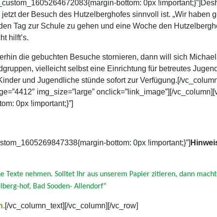
custom_1605264672083{margin-bottom: 0px !important;}”]Deshal
jetzt der Besuch des Hutzelberghofes sinnvoll ist. „Wir haben 
jeden Tag zur Schule zu gehen und eine Woche den Hutzelbergh
 hilft’s.
erhin die gebuchten Besuche stornieren, dann will sich Michael
dgruppen, vielleicht selbst eine Einrichtung für betreutes Jug
5 Kinder und Jugendliche stünde sofort zur Verfügung.[/vc_colum
ge=”4412″ img_size=”large” onclick=”link_image”][/vc_column][
: 0px !important;}”]
ustom_1605269847338{margin-bottom: 0px !important;}”]
Hinwei
ne Texte nehmen. Solltet Ihr aus unserem Papier zitieren, dann mach
zelberg-hof, Bad Sooden- Allendorf“
n.
[/vc_column_text][/vc_column][/vc_row]