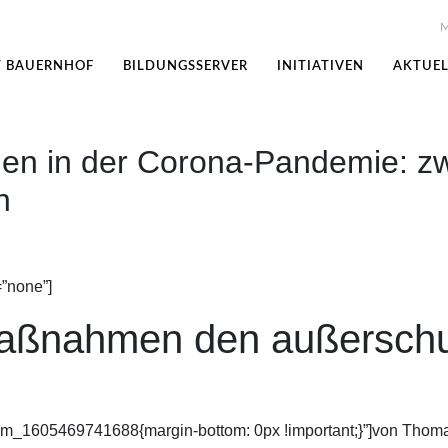
M
T BAUERNHOF
BILDUNGSSERVER
INITIATIVEN
AKTUEL
en in der Corona-Pandemie: zw
n
=”none”]
aßnahmen den außerschul
tom_1605469741688{margin-bottom: 0px !important;}”]von Thom