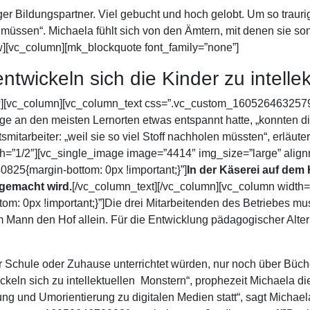
iger Bildungspartner. Viel gebucht und hoch gelobt. Um so trauri
üssen“. Michaela fühlt sich von den Ämtern, mit denen sie so
w][vc_column][mk_blockquote font_family=”none”]
twickeln sich die Kinder zu intelle
w][vc_column][vc_column_text css=”.vc_custom_1605264632579{m
ge an den meisten Lernorten etwas entspannt hatte, „konnten d
tarbeiter: „weil sie so viel Stoff nachholen müssten“, erläute
h=”1/2″][vc_single_image image=”4414″ img_size=”large” alignm
25{margin-bottom: 0px !important;}”]
In der Käserei auf dem
gemacht wird.
[/vc_column_text][/vc_column][vc_column width=
 0px !important;}”]Die drei Mitarbeitenden des Betriebes mus
m Mann den Hof allein. Für die Entwicklung pädagogischer Alter
r Schule oder Zuhause unterrichtet würden, nur noch über Büch
keln sich zu intellektuellen Monstern“, prophezeit Michaela di
ng und Umorientierung zu digitalen Medien statt“, sagt Michael