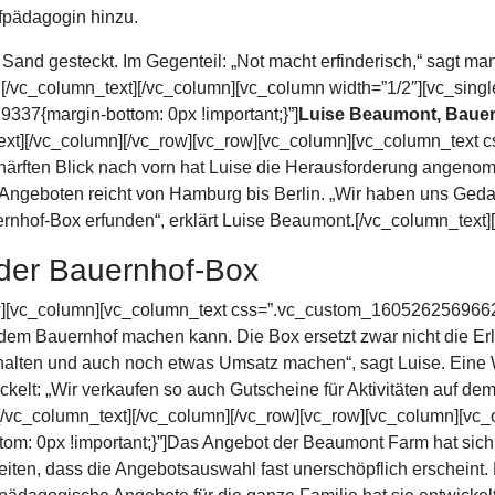
fpädagogin hinzu.
Sand gesteckt. Im Gegenteil: „Not macht erfinderisch,“ sagt ma
/vc_column_text][/vc_column][vc_column width=”1/2″][vc_sing
37{margin-bottom: 0px !important;}”]
Luise Beaumont, Bauer
ext][/vc_column][/vc_row][vc_row][vc_column][vc_column_tex
chärften Blick nach vorn hat Luise die Herausforderung angen
Angeboten reicht von Hamburg bis Berlin. „Wir haben uns Geda
nhof-Box erfunden“, erklärt Luise Beaumont.[/vc_column_text]
 der Bauernhof-Box
w][vc_column][vc_column_text css=”.vc_custom_1605262569662{m
 dem Bauernhof machen kann. Die Box ersetzt zwar nicht die Er
 halten und auch noch etwas Umsatz machen“, sagt Luise. Eine 
elt: „Wir verkaufen so auch Gutscheine für Aktivitäten auf dem 
[/vc_column_text][/vc_column][/vc_row][vc_row][vc_column][vc
: 0px !important;}”]Das Angebot der Beaumont Farm hat sich i
keiten, dass die Angebotsauswahl fast unerschöpflich erschein