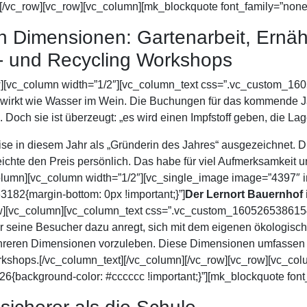
][/vc_row][vc_row][vc_column][mk_blockquote font_family=”none
n Dimensionen: Gartenarbeit, Ernäh
g- und Recycling Workshops
ow][vc_column width=”1/2″][vc_column_text css=”.vc_custom_1
 wirkt wie Wasser im Wein. Die Buchungen für das kommende Jahr
 Doch sie ist überzeugt: „es wird einen Impfstoff geben, die La
se in diesem Jahr als „Gründerin des Jahres“ ausgezeichnet. 
ichte den Preis persönlich. Das habe für viel Aufmerksamkeit 
olumn][vc_column width=”1/2″][vc_single_image image=”4397″ i
82{margin-bottom: 0px !important;}”]
Der Lernort Bauernhof i
ow][vc_column][vc_column_text css=”.vc_custom_1605265386154
er seine Besucher dazu anregt, sich mit dem eigenen ökologis
hreren Dimensionen vorzuleben. Diese Dimensionen umfassen G
kshops.[/vc_column_text][/vc_column][/vc_row][vc_row][vc_colum
{background-color: #cccccc !important;}”][mk_blockquote font