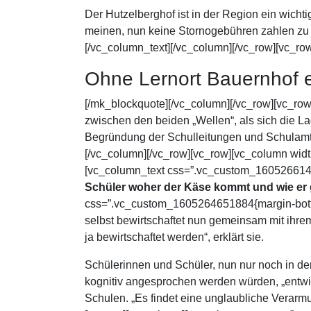
Der Hutzelberghof ist in der Region ein wicht
meinen, nun keine Stornogebühren zahlen zu m
[/vc_column_text][/vc_column][/vc_row][vc_ro
Ohne Lernort Bauernhof en
[/mk_blockquote][/vc_column][/vc_row][vc_ro
zwischen den beiden „Wellen“, als sich die La
Begründung der Schulleitungen und Schulamtsmi
[/vc_column][/vc_row][vc_row][vc_column widt
[vc_column_text css=”.vc_custom_16052661408
Schüler woher der Käse kommt und wie er 
css=”.vc_custom_1605264651884{margin-bottom:
selbst bewirtschaftet nun gemeinsam mit ihre
ja bewirtschaftet werden“, erklärt sie.
Schülerinnen und Schüler, nun nur noch in de
kognitiv angesprochen werden würden, „entwic
Schulen. „Es findet eine unglaubliche Verarmu