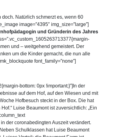
n doch. Natürlich schmerzt es, wenn 60
le_image image=”4395″ img_size=”large”]
nhofpädagogin und Gründerin des Jahres
t css=”.vc_custom_1605263713377{margin-
ommen und – weitgehend gemeistert. Der
nken um die Kinder gemacht, die nun alle
[mk_blockquote font_family=”none”]
argin-bottom: 0px !important;}”]In der
lebnisse auf dem Hof, auf den Wiesen und mit
Woche Hofbesuch steckt in der Box. Die hat
Hof.“ Luise Beaumont ist zuversichtlich: „Ein
_column_text
n der coronabedingten Auszeit verändert.
t. Neben Schulklassen hat Luise Beaumont