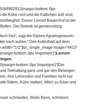
605268982912{margin-bottom: 0px
s die Kühe cool und die Kälbchen süß sind,
zelberghof. Dieser Lernort Bauernhof ist der
tten. Der Betrieb ist gemeinnützig.
doch hier“, sagt die Diplom Agraringeneurin,
kte nach außen.“ Den Aufenthalt auf dem
umn width=”1/2″][vc_single_image image=”4413″
argin-bottom: 0px !important;}”]
Lernort
ringen.
margin-bottom: 0px !important;}”]Der
au und Tierhaltung ganz und gar den Belangen
ren, ihre Lehrenden und Familien nicht nur
hafe füttern, Kühe melken, Milch zu Käse und
sser schmieden, Wolle filzen, schnitzen.