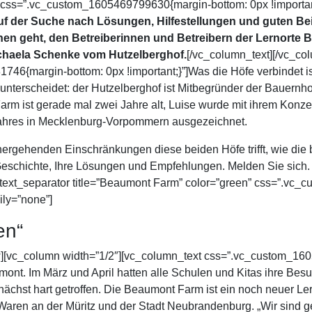
 css=”.vc_custom_1605469799630{margin-bottom: 0px !important
 der Suche nach Lösungen, Hilfestellungen und guten Beisp
Ihnen geht, den Betreiberinnen und Betreibern der Lernort
chaela Schenke vom Hutzelberghof.
[/vc_column_text][/vc_co
6{margin-bottom: 0px !important;}”]Was die Höfe verbindet ist
nterscheidet: der Hutzelberghof ist Mitbegründer der Bauernhof
Farm ist gerade mal zwei Jahre alt, Luise wurde mit ihrem Kon
 Jahres in Mecklenburg-Vorpommern ausgezeichnet.
rgehenden Einschränkungen diese beiden Höfe trifft, wie die b
e Geschichte, Ihre Lösungen und Empfehlungen. Melden Sie sich.
_text_separator title=”Beaumont Farm” color=”green” css=”.v
ily=”none”]
en“
w][vc_column width=”1/2″][vc_column_text css=”.vc_custom_160
mont. Im März und April hatten alle Schulen und Kitas ihre Be
hst hart getroffen. Die Beaumont Farm ist ein noch neuer Ler
ren an der Müritz und der Stadt Neubrandenburg. „Wir sind gerad