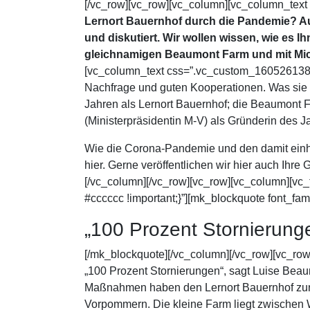
[/vc_row][vc_row][vc_column][vc_column_text
Lernort Bauernhof durch die Pandemie? Auf
und diskutiert. Wir wollen wissen, wie es 
gleichnamigen Beaumont Farm und mit Mi
[vc_column_text css=”.vc_custom_160526138174
Nachfrage und guten Kooperationen. Was sie u
Jahren als Lernort Bauernhof; die Beaumont 
(Ministerpräsidentin M-V) als Gründerin des
Wie die Corona-Pandemie und den damit einhe
hier. Gerne veröffentlichen wir hier auch Ihr
[/vc_column][/vc_row][vc_row][vc_column][vc
#cccccc !important;}”][mk_blockquote font_fam
„100 Prozent Stornierung
[/mk_blockquote][/vc_column][/vc_row][vc_ro
„100 Prozent Stornierungen“, sagt Luise Beau
Maßnahmen haben den Lernort Bauernhof zunäc
Vorpommern. Die kleine Farm liegt zwischen Wa