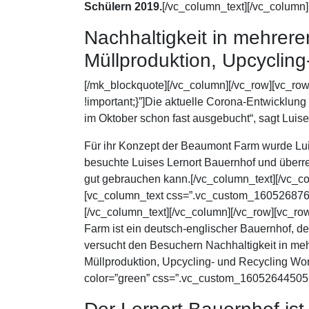
Schülern 2019.
[/vc_column_text][/vc_column
Nachhaltigkeit in mehrere
Müllproduktion, Upcyclin
[/mk_blockquote][/vc_column][/vc_row][vc_r
!important;}”]Die aktuelle Corona-Entwicklung
im Oktober schon fast ausgebucht“, sagt Luise.
Für ihr Konzept der Beaumont Farm wurde Lui
besuchte Luises Lernort Bauernhof und überre
gut gebrauchen kann.[/vc_column_text][/vc_c
[vc_column_text css=”.vc_custom_16052687631
[/vc_column_text][/vc_column][/vc_row][vc_r
Farm ist ein deutsch-englischer Bauernhof, d
versucht den Besuchern Nachhaltigkeit in me
Müllproduktion, Upcycling- und Recycling Wor
color=”green” css=”.vc_custom_1605264450526