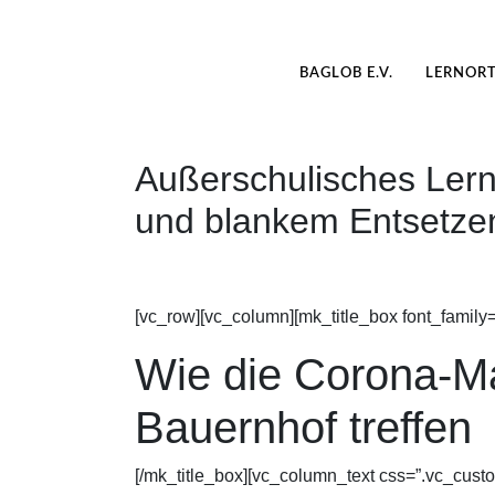
BAGLOB E.V.
LERNOR
Außerschulisches Lern
und blankem Entsetze
[vc_row][vc_column][mk_title_box font_family
Wie die Corona-M
Bauernhof treffen
[/mk_title_box][vc_column_text css=”.vc_cus