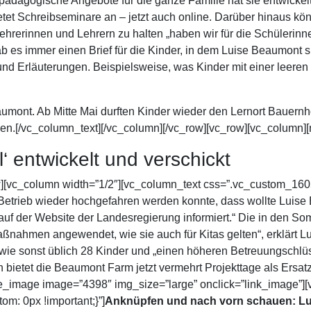
agogische Angebote für die ganze Familie hat sie entwickelt.
tet Schreibseminare an – jetzt auch online. Darüber hinaus kö
Lehrerinnen und Lehrern zu halten „haben wir für die Schülerinn
b es immer einen Brief für die Kinder, in dem Luise Beaumont si
n und Erläuterungen. Beispielsweise, was Kinder mit einer lee
mont. Ab Mitte Mai durften Kinder wieder den Lernort Bauernho
hen.[/vc_column_text][/vc_column][/vc_row][vc_row][vc_column]
‘ entwickelt und verschickt
ow][vc_column width=”1/2″][vc_column_text css=”.vc_custom_1
 Betrieb wieder hochgefahren werden konnte, dass wollte Luis
f der Website der Landesregierung informiert.“ Die in den So
aßnahmen angewendet, wie sie auch für Kitas gelten“, erklärt 
t wie sonst üblich 28 Kinder und „einen höheren Betreuungschlü
bietet die Beaumont Farm jetzt vermehrt Projekttage als Ersatz
le_image image=”4398″ img_size=”large” onclick=”link_image”]
: 0px !important;}”]
Anknüpfen und nach vorn schauen: Lu