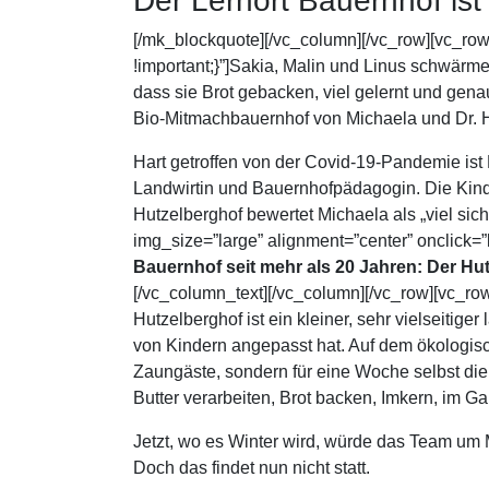
Der Lernort Bauernhof ist 
[/mk_blockquote][/vc_column][/vc_row][vc_r
!important;}”]Sakia, Malin und Linus schwärm
dass sie Brot gebacken, viel gelernt und gena
Bio-Mitmachbauernhof von Michaela und Dr. H
Hart getroffen von der Covid-19-Pandemie ist 
Landwirtin und Bauernhofpädagogin. Die Kind
Hutzelberghof bewertet Michaela als „viel si
img_size=”large” alignment=”center” onclick=
Bauernhof seit mehr als 20 Jahren:
Der Hut
[/vc_column_text][/vc_column][/vc_row][vc_r
Hutzelberghof ist ein kleiner, sehr vielseitig
von Kindern angepasst hat. Auf dem ökologisc
Zaungäste, sondern für eine Woche selbst die
Butter verarbeiten, Brot backen, Imkern, im G
Jetzt, wo es Winter wird, würde das Team um 
Doch das findet nun nicht statt.