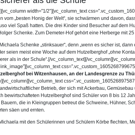
sicherer als die Schule
ow][vc_column width=”1/2″][vc_column_text css=”.vc_custom_1
en vom „besten Honig der Welt“, sie schwärmen und davon, das
uso viel Spaß hatten. Die drei Kinder sind Besucher auf dem Hut
olger Schenke. Zum Demeter-Hof gehört eine Herberge mit 25 Be
Michaela Schenke „stinksauer“, denn „wenn es sicher ist, dann 
er seien meist eine Woche auf dem Hutzelberghof „ohne Konta
cherer als in der Schule“.[/vc_column_text][/vc_column][vc_col
”link_image”][vc_column_text css=”.vc_custom_1605268799675{m
zelberghof bei Witzenhausen, an der Landesgrenze zu Thü
ow][vc_column][vc_column_text css=”.vc_custom_1605268975870{
er landwirtschaftlicher Betrieb, der sich mit Ackerbau, Gemüseb
h bewirtschafteten Hutzelberghof sind Schüler von 8 bis 12 Jah
 Bauern, die in Kleingruppen betreut die Schweine, Hühner, Sc
arten säen und ernten.
Michaela mit den Schülerinnen und Schülern Körbe flechten, Me