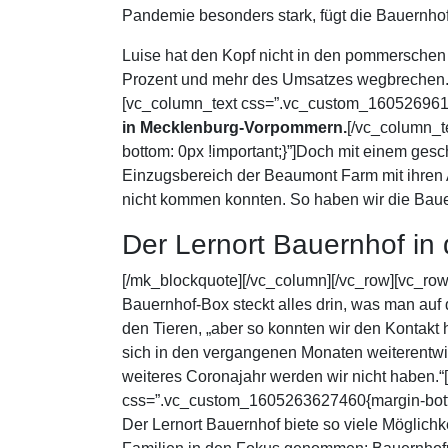
Pandemie besonders stark, fügt die Bauernho
Luise hat den Kopf nicht in den pommerschen 
Prozent und mehr des Umsatzes wegbrechen.[
[vc_column_text css=”.vc_custom_16052696193
in Mecklenburg-Vorpommern.
[/vc_column_t
bottom: 0px !important;}”]Doch mit einem ges
Einzugsbereich der Beaumont Farm mit ihren 
nicht kommen konnten. So haben wir die Bauer
Der Lernort Bauernhof in
[/mk_blockquote][/vc_column][/vc_row][vc_ro
Bauernhof-Box steckt alles drin, was man auf
den Tieren, „aber so konnten wir den Kontakt
sich in den vergangenen Monaten weiterentwick
weiteres Coronajahr werden wir nicht haben.“
css=”.vc_custom_1605263627460{margin-bottom
Der Lernort Bauernhof biete so viele Möglich