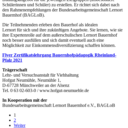
Schülerinnen und Schüler) zu erstellen. Er richtet sich dabei nach
den Rahmenempfehlungen der Bundesarbeitsgemeinschaft Lernort
Bauernhof (BAGLoB).
Die Teilnehmenden erleben den Bauerhof als idealen
Lernort für sich und ihre zukünftigen Angebote. Sie lernen, wie sie
ihre Expertenrolle auf dem außerschulischen Lernort Bauernhof
noch besser ausfüllen und sich damit eventuell auch eine
Möglichkeit zur Einkommensdiversifizierung schaffen können.
Flyer Zertifikatslehrgang Bauernhofpädagogik Rheinland-
Pfalz 2021
Trägerschaft
Lehr- und Versuchsanstalt für Viehhaltung
Hofgut Neumühle, Neumühle 1,
D-67728 Münchweiler an der Alsenz
Tel. 0 63 02-603-0 / www.hofgut-neumuehle.de
In Kooperation mit der
Bundesarbeitsgemeinschaft Lernort Bauernhof e.V., BAGLoB
1
2
Weiter