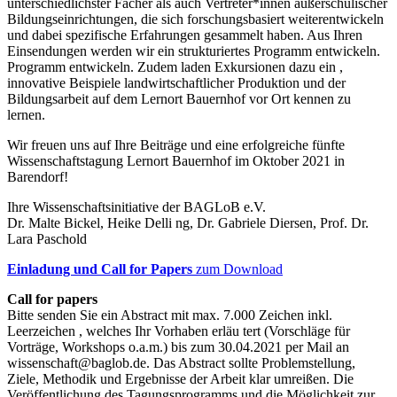
unterschiedlichster Fächer als auch Vertreter*innen außerschulischer
Bildungseinrichtungen, die sich forschungsbasiert weiterentwickeln
und dabei spezifische Erfahrungen gesammelt haben. Aus Ihren
Einsendungen werden wir ein strukturiertes Programm entwickeln.
Programm entwickeln. Zudem laden Exkursionen dazu ein ,
innovative Beispiele landwirtschaftlicher Produktion und der
Bildungsarbeit auf dem Lernort Bauernhof vor Ort kennen zu
lernen.
Wir freuen uns auf Ihre Beiträge und eine erfolgreiche fünfte
Wissenschaftstagung Lernort Bauernhof im Oktober 2021 in
Barendorf!
Ihre Wissenschaftsinitiative der BAGLoB e.V.
Dr. Malte Bickel, Heike Delli ng, Dr. Gabriele Diersen, Prof. Dr.
Lara Paschold
Ei
nladung und Call for Papers
zum Download
Call for papers
Bitte senden Sie ein Abstract mit max. 7.000 Zeichen inkl.
Leerzeichen , welches Ihr Vorhaben erläu tert (Vorschläge für
Vorträge, Workshops o.a.m.) bis zum 30.04.2021 per Mail an
wissenschaft@baglob.de. Das Abstract sollte Problemstellung,
Ziele, Methodik und Ergebnisse der Arbeit klar umreißen. Die
Veröffentlichung des Tagungsprogramms und die Möglichkeit zur