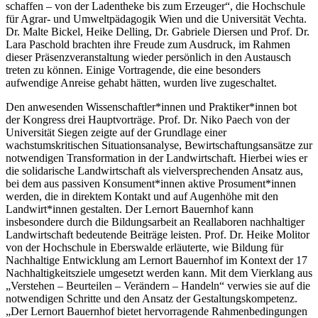
schaffen – von der Ladentheke bis zum Erzeuger“, die Hochschule
für Agrar- und Umweltpädagogik Wien und die Universität Vechta.
Dr. Malte Bickel, Heike Delling, Dr. Gabriele Diersen und Prof. Dr.
Lara Paschold brachten ihre Freude zum Ausdruck, im Rahmen
dieser Präsenzveranstaltung wieder persönlich in den Austausch
treten zu können. Einige Vortragende, die eine besonders
aufwendige Anreise gehabt hätten, wurden live zugeschaltet.
Den anwesenden Wissenschaftler*innen und Praktiker*innen bot
der Kongress drei Hauptvorträge. Prof. Dr. Niko Paech von der
Universität Siegen zeigte auf der Grundlage einer
wachstumskritischen Situationsanalyse, Bewirtschaftungsansätze zur
notwendigen Transformation in der Landwirtschaft. Hierbei wies er
die solidarische Landwirtschaft als vielversprechenden Ansatz aus,
bei dem aus passiven Konsument*innen aktive Prosument*innen
werden, die in direktem Kontakt und auf Augenhöhe mit den
Landwirt*innen gestalten. Der Lernort Bauernhof kann
insbesondere durch die Bildungsarbeit an Reallaboren nachhaltiger
Landwirtschaft bedeutende Beiträge leisten. Prof. Dr. Heike Molitor
von der Hochschule in Eberswalde erläuterte, wie Bildung für
Nachhaltige Entwicklung am Lernort Bauernhof im Kontext der 17
Nachhaltigkeitsziele umgesetzt werden kann. Mit dem Vierklang aus
„Verstehen – Beurteilen – Verändern – Handeln“ verwies sie auf die
notwendigen Schritte und den Ansatz der Gestaltungskompetenz.
„Der Lernort Bauernhof bietet hervorragende Rahmenbedingungen