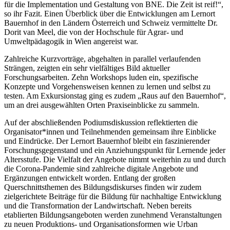
für die Implementation und Gestaltung von BNE. Die Zeit ist reif!“,
so ihr Fazit. Einen Überblick über die Entwicklungen am Lernort
Bauernhof in den Ländern Österreich und Schweiz vermittelte Dr.
Dorit van Meel, die von der Hochschule für Agrar- und
Umweltpädagogik in Wien angereist war.
Zahlreiche Kurzvorträge, abgehalten in parallel verlaufenden
Strängen, zeigten ein sehr vielfältiges Bild aktueller
Forschungsarbeiten. Zehn Workshops luden ein, spezifische
Konzepte und Vorgehensweisen kennen zu lernen und selbst zu
testen. Am Exkursionstag ging es zudem „Raus auf den Bauernhof“,
um an drei ausgewählten Orten Praxiseinblicke zu sammeln.
Auf der abschließenden Podiumsdiskussion reflektierten die
Organisator*innen und Teilnehmenden gemeinsam ihre Einblicke
und Eindrücke. Der Lernort Bauernhof bleibt ein faszinierender
Forschungsgegenstand und ein Anziehungspunkt für Lernende jeder
Altersstufe. Die Vielfalt der Angebote nimmt weiterhin zu und durch
die Corona-Pandemie sind zahlreiche digitale Angebote und
Ergänzungen entwickelt worden. Entlang der großen
Querschnittsthemen des Bildungsdiskurses finden wir zudem
zielgerichtete Beiträge für die Bildung für nachhaltige Entwicklung
und die Transformation der Landwirtschaft. Neben bereits
etablierten Bildungsangeboten werden zunehmend Veranstaltungen
zu neuen Produktions- und Organisationsformen wie Urban