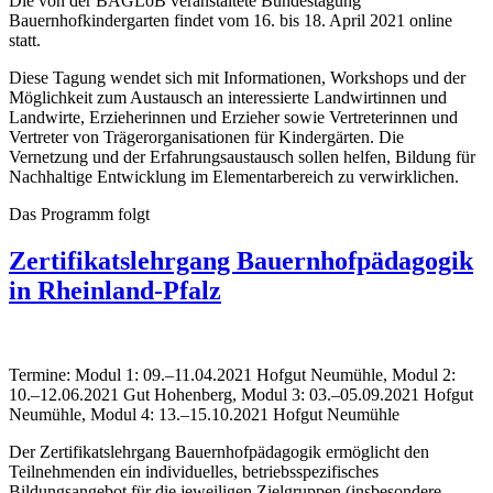
Die von der BAGLoB veranstaltete Bundestagung
Bauernhofkindergarten findet vom 16. bis 18. April 2021 online
statt.
Diese Tagung wendet sich mit Informationen, Workshops und der
Möglichkeit zum Austausch an interessierte Landwirtinnen und
Landwirte, Erzieherinnen und Erzieher sowie Vertreterinnen und
Vertreter von Trägerorganisationen für Kindergärten. Die
Vernetzung und der Erfahrungsaustausch sollen helfen, Bildung für
Nachhaltige Entwicklung im Elementarbereich zu verwirklichen.
Das Programm folgt
Zertifikatslehrgang Bauernhofpädagogik
in Rheinland-Pfalz
Termine: Modul 1: 09.–11.04.2021 Hofgut Neumühle, Modul 2:
10.–12.06.2021 Gut Hohenberg, Modul 3: 03.–05.09.2021 Hofgut
Neumühle, Modul 4: 13.–15.10.2021 Hofgut Neumühle
Der Zertifikatslehrgang Bauernhofpädagogik ermöglicht den
Teilnehmenden ein individuelles, betriebsspezifisches
Bildungsangebot für die jeweiligen Zielgruppen (insbesondere