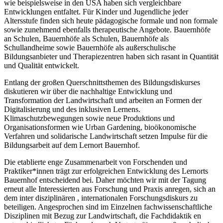
wie beispielsweise in den USA haben sich vergleichbare
Entwicklungen entfaltet. Für Kinder und Jugendliche jeder
Altersstufe finden sich heute pädagogische formale und non formale
sowie zunehmend ebenfalls therapeutische Angebote. Bauernhöfe
an Schulen, Bauernhöfe als Schulen, Bauernhöfe als
Schullandheime sowie Bauernhöfe als außerschulische
Bildungsanbieter und Therapiezentren haben sich rasant in Quantität
und Qualität entwickelt.
Entlang der großen Querschnittsthemen des Bildungsdiskurses
diskutieren wir über die nachhaltige Entwicklung und
Transformation der Landwirtschaft und arbeiten an Formen der
Digitalisierung und des inklusiven Lernens.
Klimaschutzbewegungen sowie neue Produktions und
Organisationsformen wie Urban Gardening, bioökonomische
Verfahren und solidarische Landwirtschaft setzen Impulse für die
Bildungsarbeit auf dem Lernort Bauernhof.
Die etablierte enge Zusammenarbeit von Forschenden und
Praktiker*innen trägt zur erfolgreichen Entwicklung des Lernorts
Bauernhof entscheidend bei. Daher möchten wir mit der Tagung
erneut alle Interessierten aus Forschung und Praxis anregen, sich an
dem inter disziplinären , internationalen Forschungsdiskurs zu
beteiligen. Angesprochen sind im Einzelnen fachwissenschaftliche
Disziplinen mit Bezug zur Landwirtschaft, die Fachdidaktik en