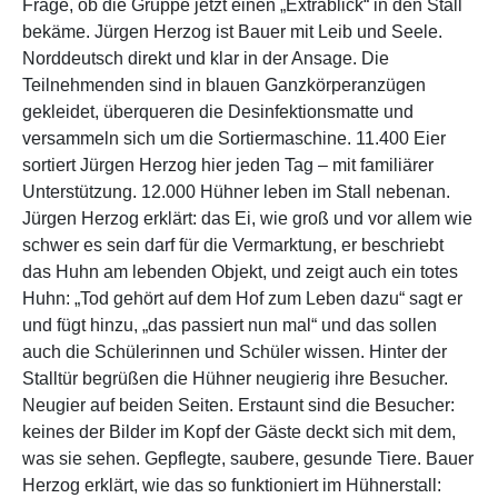
Frage, ob die Gruppe jetzt einen „Extrablick“ in den Stall
bekäme. Jürgen Herzog ist Bauer mit Leib und Seele.
Norddeutsch direkt und klar in der Ansage. Die
Teilnehmenden sind in blauen Ganzkörperanzügen
gekleidet, überqueren die Desinfektionsmatte und
versammeln sich um die Sortiermaschine. 11.400 Eier
sortiert Jürgen Herzog hier jeden Tag – mit familiärer
Unterstützung. 12.000 Hühner leben im Stall nebenan.
Jürgen Herzog erklärt: das Ei, wie groß und vor allem wie
schwer es sein darf für die Vermarktung, er beschriebt
das Huhn am lebenden Objekt, und zeigt auch ein totes
Huhn: „Tod gehört auf dem Hof zum Leben dazu“ sagt er
und fügt hinzu, „das passiert nun mal“ und das sollen
auch die Schülerinnen und Schüler wissen. Hinter der
Stalltür begrüßen die Hühner neugierig ihre Besucher.
Neugier auf beiden Seiten. Erstaunt sind die Besucher:
keines der Bilder im Kopf der Gäste deckt sich mit dem,
was sie sehen. Gepflegte, saubere, gesunde Tiere. Bauer
Herzog erklärt, wie das so funktioniert im Hühnerstall: