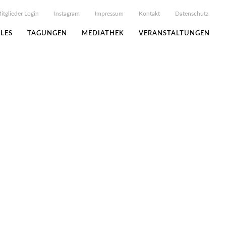
itglieder Login
Instagram
Impressum
Kontakt
Datenschutz
LES
TAGUNGEN
MEDIATHEK
VERANSTALTUNGEN
ffelacker