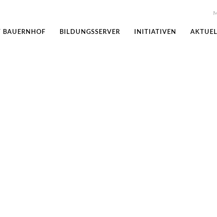
M
T BAUERNHOF
BILDUNGSSERVER
INITIATIVEN
AKTUEL
el: Expedition auf den Karto