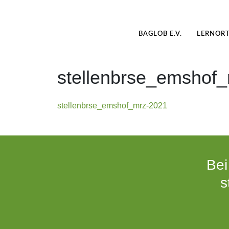
BAGLOB E.V.
LERNOR
stellenbrse_emshof
stellenbrse_emshof_mrz-2021
Bei
s