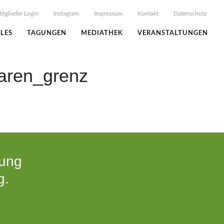
itglieder Login
Instagram
Impressum
Kontakt
Datenschutz
LES
TAGUNGEN
MEDIATHEK
VERANSTALTUNGEN
maren_grenz
tung
g.