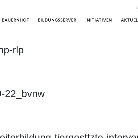
M
T BAUERNHOF
BILDUNGSSERVER
INITIATIVEN
AKTUEL
p-rlp
9-22_bvnw
terbildung-tiergesttzte-interve