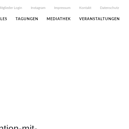
itglieder Login
Instagram
Impressum
Kontakt
Datenschutz
LES
TAGUNGEN
MEDIATHEK
VERANSTALTUNGEN
ntion-mit-