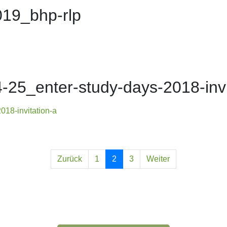
019_bhp-rlp
-25_enter-study-days-2018-invi
018-invitation-a
Zurück
1
2
3
Weiter