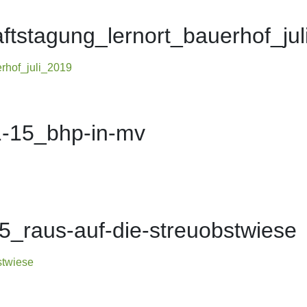
tstagung_lernort_bauerhof_jul
rhof_juli_2019
1-15_bhp-in-mv
5_raus-auf-die-streuobstwiese
stwiese