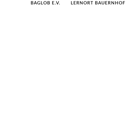
BAGLOB E.V.
LERNORT BAUERNHOF
BAGLoB-Ratgeber: G