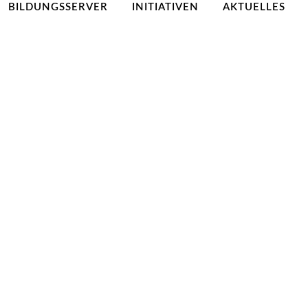
BILDUNGSSERVER
INITIATIVEN
AKTUELLES
ründung eines Bauernhofki