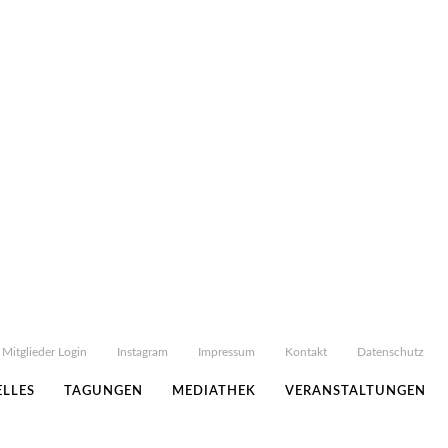
Mitglieder Login
Instagram
Impressum
Kontakt
Datenschutz
LLES
TAGUNGEN
MEDIATHEK
VERANSTALTUNGEN