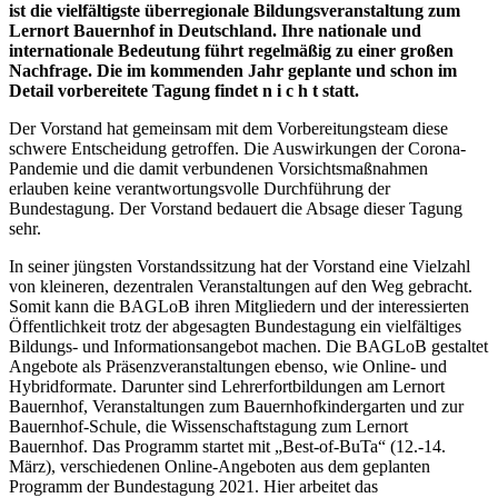
ist die vielfältigste überregionale Bildungsveranstaltung zum
Lernort Bauernhof in Deutschland. Ihre nationale und
internationale Bedeutung führt regelmäßig zu einer großen
Nachfrage. Die im kommenden Jahr geplante und schon im
Detail vorbereitete Tagung findet n i c h t statt.
Der Vorstand hat gemeinsam mit dem Vorbereitungsteam diese
schwere Entscheidung getroffen. Die Auswirkungen der Corona-
Pandemie und die damit verbundenen Vorsichtsmaßnahmen
erlauben keine verantwortungsvolle Durchführung der
Bundestagung. Der Vorstand bedauert die Absage dieser Tagung
sehr.
In seiner jüngsten Vorstandssitzung hat der Vorstand eine Vielzahl
von kleineren, dezentralen Veranstaltungen auf den Weg gebracht.
Somit kann die BAGLoB ihren Mitgliedern und der interessierten
Öffentlichkeit trotz der abgesagten Bundestagung ein vielfältiges
Bildungs- und Informationsangebot machen. Die BAGLoB gestaltet
Angebote als Präsenzveranstaltungen ebenso, wie Online- und
Hybridformate. Darunter sind Lehrerfortbildungen am Lernort
Bauernhof, Veranstaltungen zum Bauernhofkindergarten und zur
Bauernhof-Schule, die Wissenschaftstagung zum Lernort
Bauernhof. Das Programm startet mit „Best-of-BuTa“ (12.-14.
März), verschiedenen Online-Angeboten aus dem geplanten
Programm der Bundestagung 2021. Hier arbeitet das