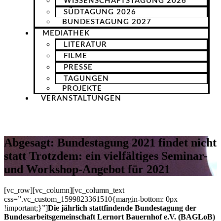
WISSENSCHAFTSTAGUNG 2026
SÜDTAGUNG 2026
BUNDESTAGUNG 2027
MEDIATHEK
LITERATUR
FILME
PRESSE
TAGUNGEN
PROJEKTE
VERANSTALTUNGEN
Abgesagt: Bundestagung 2021 findet nicht
statt Trotzdem: ein vielfältiges Seminar-
und Workshop-Angebot für 2021
[vc_row][vc_column][vc_column_text
css=”.vc_custom_1599823361510{margin-bottom: 0px
!important;}”]
Die jährlich stattfindende Bundestagung der
Bundesarbeitsgemeinschaft Lernort Bauernhof e.V. (BAGLoB)