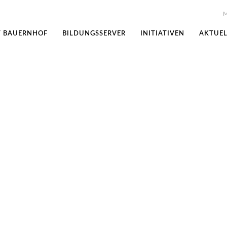
M
T BAUERNHOF
BILDUNGSSERVER
INITIATIVEN
AKTUEL
eiben – Grenzen und Zäune 
überwinden