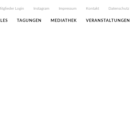
itglieder Login
Instagram
Impressum
Kontakt
Datenschutz
LES
TAGUNGEN
MEDIATHEK
VERANSTALTUNGEN
„in den Köpfen“