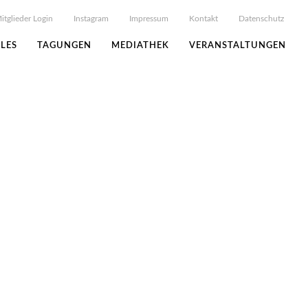
itglieder Login
Instagram
Impressum
Kontakt
Datenschutz
LES
TAGUNGEN
MEDIATHEK
VERANSTALTUNGEN
uernhof 2026