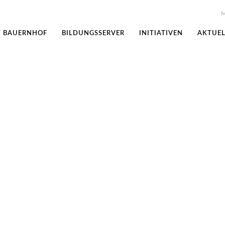
M
T BAUERNHOF
BILDUNGSSERVER
INITIATIVEN
AKTUEL
r Bundestagung Lernort Ba