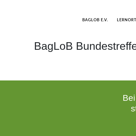
BAGLOB E.V.
LERNOR
BagLoB Bundestreff
Bei
s