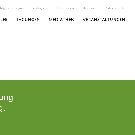
itglieder Login
Instagram
Impressum
Kontakt
Datenschutz
LES
TAGUNGEN
MEDIATHEK
VERANSTALTUNGEN
tung
g.