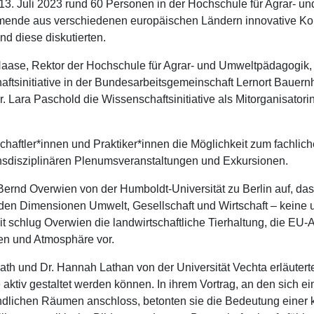
13. Juli 2023 rund 60 Personen in der Hochschule für Agrar- u
nehmende aus verschiedenen europäischen Ländern innovative 
d diese diskutierten.
ase, Rektor der Hochschule für Agrar- und Umweltpädagogik, al
aftsinitiative in der Bundesarbeitsgemeinschaft Lernort Bauernh
r. Lara Paschold die Wissenschaftsinitiative als Mitorganisator
ftler*innen und Praktiker*innen die Möglichkeit zum fachlich
ansdisziplinären Plenumsveranstaltungen und Exkursionen.
. Bernd Overwien von der Humboldt-Universität zu Berlin auf, da
den Dimensionen Umwelt, Gesellschaft und Wirtschaft – keine u
t schlug Overwien die landwirtschaftliche Tierhaltung, die EU-A
den und Atmosphäre vor.
 Flath und Dr. Hannah Lathan von der Universität Vechta erläute
tiv gestaltet werden können. In ihrem Vortrag, an den sich ei
ndlichen Räumen anschloss, betonten sie die Bedeutung einer 