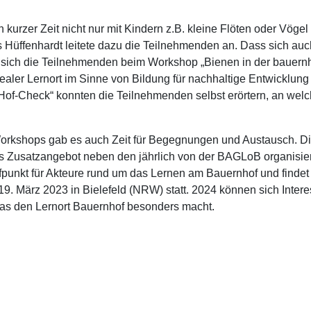
in kurzer Zeit nicht nur mit Kindern z.B. kleine Flöten oder Vöge
ffenhardt leitete dazu die Teilnehmenden an. Dass sich auch
 sich die Teilnehmenden beim Workshop „Bienen in der bauernh
dealer Lernort im Sinne von Bildung für nachhaltige Entwicklung
„Hof-Check“ konnten die Teilnehmenden selbst erörtern, an wel
orkshops gab es auch Zeit für Begegnungen und Austausch. Di
ales Zusatzangebot neben den jährlich von der BAGLoB organisi
fpunkt für Akteure rund um das Lernen am Bauernhof und findet 
19. März 2023 in Bielefeld (NRW) statt. 2024 können sich Inter
as den Lernort Bauernhof besonders macht.