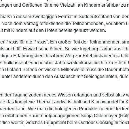
ngen und Gerüchen für eine Vielzahl an Kindern erfahrbar zu
stmals in diesem zweitägigen Format in Süddeutschland von de
Nach dem Vortrag reflektierten die Teilnehmenden, vor allem
t mit Kindern auf den Höfen bereits genutzt werden.
er Praxis für die Praxis“. Ein großer Teil der Teilnehmenden s
teils auch für Erwachsene öffnen. So wie Ingeborg Farion aus I
igen Erfahrungsberichts ihren Weg zur Erlebnisbäuerin schilder
ulklassenbesuche über Jahreszeitenkurse bis hin zu Eltern-K
den Bioland-Betrieb entwickelt. Mittlerweile muss die Bauernho
 unter anderem durch den Austausch mit Gleichgesinnten, durc
n der Tagung zudem neues Wissen erlangen und selbst aktiv w
wie das komplexe Thema Landwirtschaft und Klimawandel für K
erden kann. Wie man die hofeigenen Produkte zu einer lecke
eiden erfahrenen Bauernhofpädagoginnen Sonja Ostermayer (H
rtise weiter, welches Equipment beim Outdoor-Cooking hilfreic