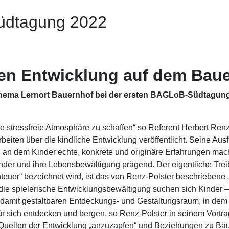
üdtagung 2022
hen Entwicklung auf dem Bau
Thema Lernort Bauernhof bei der ersten BAGLoB-Südtagun
ine stressfreie Atmosphäre zu schaffen“ so Referent Herbert Renz
beiten über die kindliche Entwicklung veröffentlicht. Seine Au
, an dem Kinder echte, konkrete und originäre Erfahrungen mac
inder und ihre Lebensbewältigung prägend. Der eigentliche Tre
euer“ bezeichnet wird, ist das von Renz-Polster beschriebene 
die spielerische Entwicklungsbewältigung suchen sich Kinder 
nd damit gestaltbaren Entdeckungs- und Gestaltungsraum, in de
r sich entdecken und bergen, so Renz-Polster in seinem Vortrag
se Quellen der Entwicklung „anzuzapfen“ und Beziehungen zu Bä