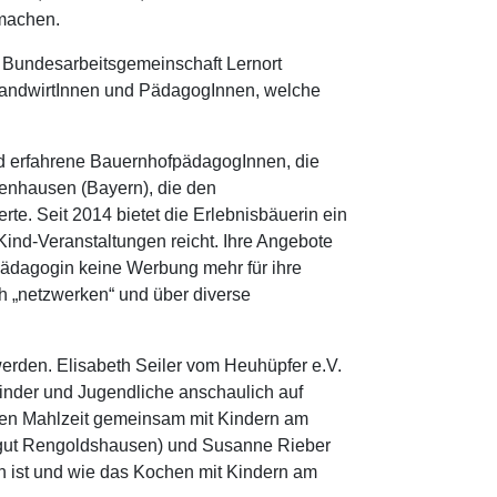
 machen.
r Bundesarbeitsgemeinschaft Lernort
 LandwirtInnen und PädagogInnen, welche
ind erfahrene BauernhofpädagogInnen, die
chenhausen (Bayern), die den
te. Seit 2014 bietet die Erlebnisbäuerin ein
ind-Veranstaltungen reicht. Ihre Angebote
fpädagogin keine Werbung mehr für ihre
h „netzwerken“ und über diverse
erden. Elisabeth Seiler vom Heuhüpfer e.V.
inder und Jugendliche anschaulich auf
ren Mahlzeit gemeinsam mit Kindern am
ofgut Rengoldshausen) und Susanne Rieber
h ist und wie das Kochen mit Kindern am