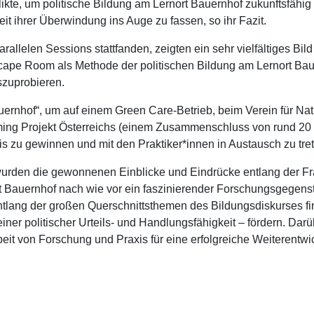
nflikte, um politische Bildung am Lernort Bauernhof zukunftsfä
it ihrer Überwindung ins Auge zu fassen, so ihr Fazit.
rallelen Sessions stattfanden, zeigten ein sehr vielfältiges Bil
scape Room als Methode der politischen Bildung am Lernort Ba
zuprobieren.
ernhof“, um auf einem Green Care-Betrieb, beim Verein für Nat
ing Projekt Österreichs (einem Zusammenschluss von rund 20 
is zu gewinnen und mit den Praktiker*innen in Austausch zu tre
rden die gewonnenen Einblicke und Eindrücke entlang der Frage
ort Bauernhof nach wie vor ein faszinierender Forschungsgegensta
 Entlang der großen Querschnittsthemen des Bildungsdiskurses 
einer politischer Urteils- und Handlungsfähigkeit – fördern. Dar
 von Forschung und Praxis für eine erfolgreiche Weiterentwic